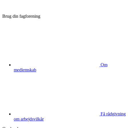
Brug din fagforening
Om
medlemskab
Få rådgivning
om arbejdsvilkår