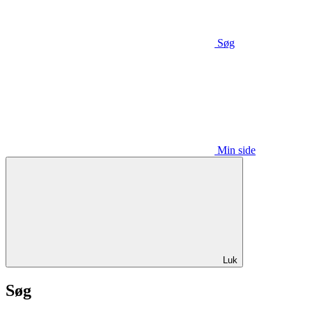
Søg
Min side
Luk
Søg